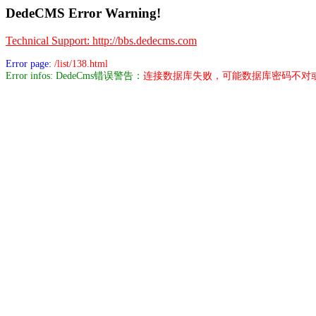
DedeCMS Error Warning!
Technical Support: http://bbs.dedecms.com
Error page:
/list/138.html
Error infos: DedeCms错误警告：
连接数据库失败，可能数据库密码不对