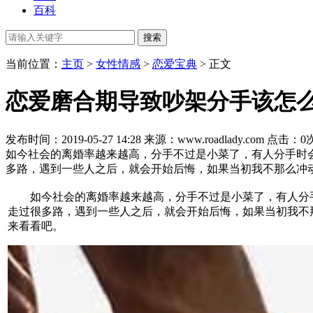
百科
当前位置：
主页
>
女性情感
>
恋爱宝典
> 正文
恋爱磨合期导致吵架分手该怎
发布时间：2019-05-27 14:28
来源：www.roadlady.com
点击：
0
如今社会的离婚率越来越高，分手不过是小菜了，有人分手时
多路，遇到一些人之后，就会开始后悔，如果当初我不那么冲
如今社会的离婚率越来越高，分手不过是小菜了，有人分手时
走过很多路，遇到一些人之后，就会开始后悔，如果当初我不
来看看吧。