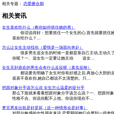
相关专题：
恋爱磨合期
相关资讯
女生喜欢吃什么（教你如何抓住她的胃）
俗话说得好：想要抓住一个女生的心,首先就要抓住她
喜欢吃什么？…
怎么让女生主动找你（爱情是一场双向奔赴）
很多男生追女生的时候一直都是靠自己主动,主动久了如
你呢？一、追女生一定要让她主动 追女…
女生见到喜欢的男生会有什么反应呢（真实反映）
都说要先明确了女生对你有好感之后,再放心大胆的去
底喜不喜欢你,她自己都说不太清楚的。只…
想跟对象分手该怎么说 女生怎么温柔的提分手
那么下面就来看看想跟对象分手该怎么说？一、想跟对象
性格不合。你说你配不上他。你说你现在不…
梦见男友出轨是好是坏（这一种情形会是好事）
对部分敏感的女性朋友来说,恋爱期间她们会梦到一些奇怪