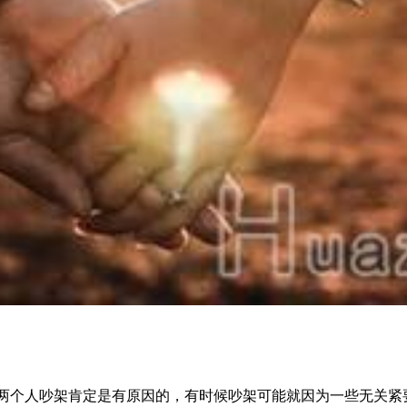
个人吵架肯定是有原因的，有时候吵架可能就因为一些无关紧