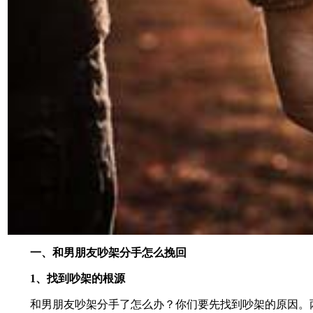
一、和男朋友吵架分手怎么挽回
1、找到吵架的根源
和男朋友吵架分手了怎么办？你们要先找到吵架的原因。两