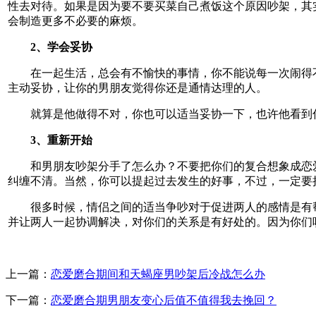
性去对待。如果是因为要不要买菜自己煮饭这个原因吵架，其
会制造更多不必要的麻烦。
2、学会妥协
在一起生活，总会有不愉快的事情，你不能说每一次闹得不
主动妥协，让你的男朋友觉得你还是通情达理的人。
就算是他做得不对，你也可以适当妥协一下，也许他看到你
3、重新开始
和男朋友吵架分手了怎么办？不要把你们的复合想象成恋爱
纠缠不清。当然，你可以提起过去发生的好事，不过，一定要
很多时候，情侣之间的适当争吵对于促进两人的感情是有帮
并让两人一起协调解决，对你们的关系是有好处的。因为你们
上一篇：
恋爱磨合期间和天蝎座男吵架后冷战怎么办
下一篇：
恋爱磨合期男朋友变心后值不值得我去挽回？