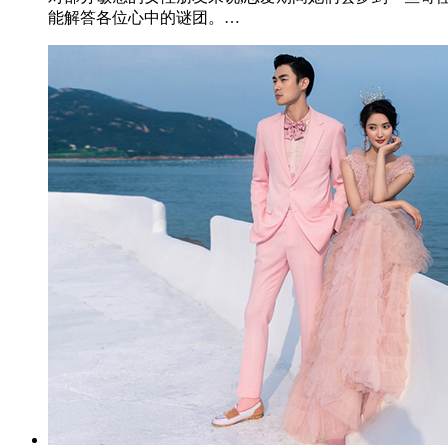
能解答各位心中的谜团。…