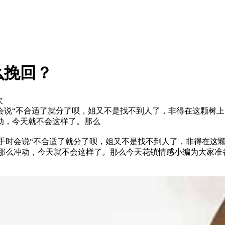
么挽回？
次
会说“不合适了就分了呗，姐又不是找不到人了，非得在这颗树上
动，今天就不会这样了。那么
会说“不合适了就分了呗，姐又不是找不到人了，非得在这颗
那么冲动，今天就不会这样了。那么今天花镇情感小编为大家准备