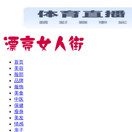
首页
美容
脸部
品牌
服饰
美食
中医
保健
瘦身
美发
情感
亲子