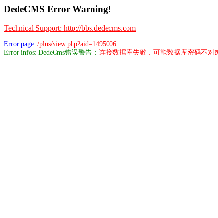
DedeCMS Error Warning!
Technical Support: http://bbs.dedecms.com
Error page:
/plus/view.php?aid=1495006
Error infos: DedeCms错误警告：
连接数据库失败，可能数据库密码不对