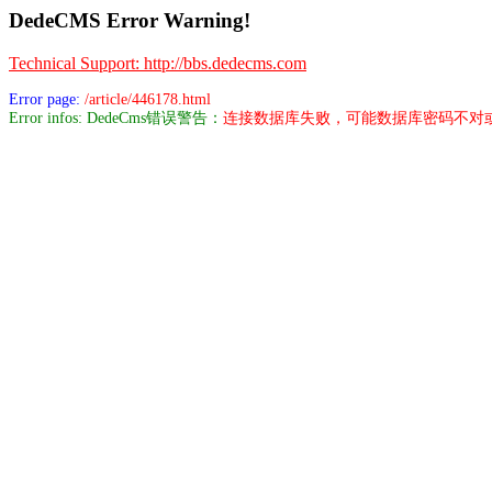
DedeCMS Error Warning!
Technical Support: http://bbs.dedecms.com
Error page:
/article/446178.html
Error infos: DedeCms错误警告：
连接数据库失败，可能数据库密码不对