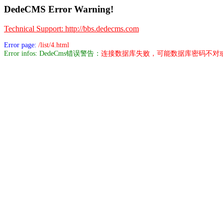
DedeCMS Error Warning!
Technical Support: http://bbs.dedecms.com
Error page:
/list/4.html
Error infos: DedeCms错误警告：
连接数据库失败，可能数据库密码不对