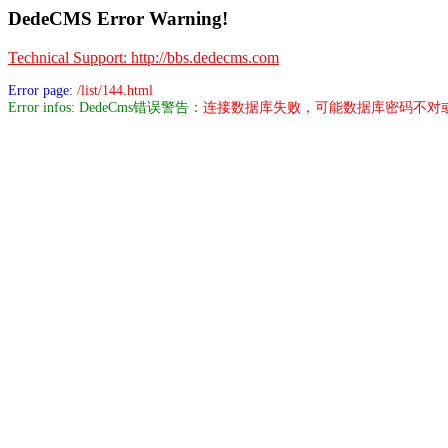
DedeCMS Error Warning!
Technical Support: http://bbs.dedecms.com
Error page:
/list/144.html
Error infos: DedeCms错误警告：
连接数据库失败，可能数据库密码不对