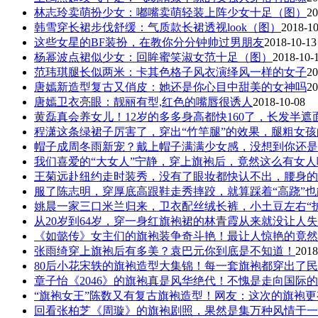
林志玲卖萌扮少女：嘟嘴卖萌轻装上阵少女十足（图）
20
韩雪穿长裙步伐舒缓：气质款长裙透视look（图）
2018-10
这些女星的BF装扮，在教你分分钟帅过男朋友
2018-10-13
杨幂波点裙似少女：回眸蜜笑淑女范十足（图）
2018-10-
范玮琪腿长似两米：卡其色格子风衣演绎风一样的女子
20
唐嫣新造型复古又俏皮：她还是你心目中甜美的女神吗
20
唐嫣卫衣亮眼：靓丽有型,红色的嘴唇很诱人
2018-10-08
黄磊真会养女儿！12岁的多多身高都快160了，长发半遮
程潇这条绿裙子厉害了，穿出“竹竿腿”的效果，腿粗女
帽子成周冬雨新宠？戴上帽子满满少女感，没想到你还是
我们喜爱的“大女人”宁静，穿上旗袍后，竟然这么有女人
王菊远赴纽约走时装秀，没有了眼妆都快认不出，腰身的
服了陈志明，穿厚底高跟鞋走秀摔跤，就算踩着“高跷”
姚晨一家三口米兰归来，卫衣配丝绒长裤，小土豆左右“
从20岁到64岁，穿一身红旗袍裙的林青霞从来就没让人
《如懿传》女主们的旗袍装争奇斗艳！最让人惊艳的竟然
张雨绮穿上旗袍后有多美？袁巴元你到底是不知道！
2018
80后小花宋轶的旗袍造型大集锦！每一套旗袍都穿出了
章子怡《2046》的旗袍真是风华绝代！不愧是走向国际
“旗袍女王”陈数又有复古旗袍造型！网友：这次的旗袍
回看张柏芝《周璇》的旗袍剧照，果然是集万种风情于一