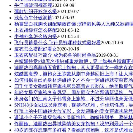
牛仔裤破洞裤高腰
2021-09-09
薄款针织开衫怎么搭
2021-09-07
浅蓝色牛仔破洞裤
2021-09-03
杨幂黑白抹胸长裙配精致首饰 演绎港风美人又纯又欲超
上衣超级短怎么搭配
2021-05-12
半袖外套怎么搭内搭
2021-04-24
飞行员裤是什么 飞行员裤哪种款式最好看
2020-11-06
皮衣怎么搭配好看女
2020-10-16
卫衣搭配技巧简介 成为必备的时尚单品
2019-08-31
卢靖姗特意P掉无名指钻戒重发微博，穿上旗袍卢靖姗更
迪丽热巴高颜值五官配上旗袍，真人更是仙女一样的存在
炫酷国潮秀，旗袍女王陈数从剧中穿越回旧上海！让人浮
如何根据自己的身材选旗袍？才不会一穿旗袍就变菜市场
四千年美女鞠婧祎穿旗袍尽显高贵古典韵味，绝美脸庞气
年轻女星穿旗袍各有风采，周冬雨实力诠释清新温婉，气
出身名门的江南女子韩雪穿上旗袍，不过分华丽也毫无做
SNH48少女团成员穿旗袍，鞠婧祎优雅，许佳琪性感，
红毯上的中国旗袍大放光彩，金发碧眼的美女穿旗袍依然
谁说小个子不能穿旗袍？吴昕惊艳、鞠婧祎甜美、蔡依林
佟丽娅、迪丽热巴异域风情美女穿旗袍！没想到最后一个
40岁的陈乔恩能有多好看？看她的旗袍照，这才是优雅