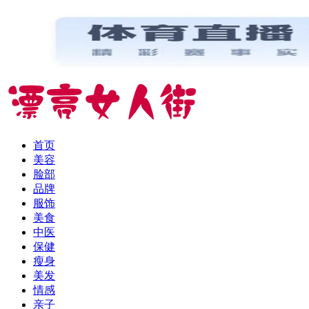
首页
美容
脸部
品牌
服饰
美食
中医
保健
瘦身
美发
情感
亲子