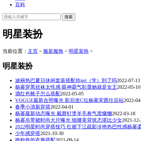
百科
明星装扮
当前位置：
主页
>
服装服饰
>
明星装扮
>
明星装扮
迪丽热巴夏日休闲套装搭配你get（学）到了吗
2022-07-13
杨幂穿黑丝袜太性感 眼神霸气彰显她就是女王
2022-05-10
酒红色靴子怎么搭配
2022-05-05
VOGUE最新合照曝光 影后坐C位杨幂宋茜往后站
2022-04
春季小清新穿搭
2022-04-01
杨幂最新动态曝光 戴唇钉烫羊毛卷气质慵懒
2022-03-18
杨幂吊带裙时尚大片曝光 细腰美背状态堪比少女
2021-12-
2022明星时尚穿搭技巧 红裙下江疏影冷艳热巴性感杨幂
少年感穿搭
2021-10-30
艳粉色的衣服搭配
2021-09-14