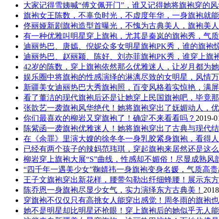
大家记得雪姨喊“傅文佩开门”，谁又记得她将旗袍穿的
旗袍女王陈数，不辜负时光，不虚度年华，一身旗袍就能
佟丽娅新剧旗袍造型首曝光，不愧为古典美人，旗袍美人
有一种优雅叫明星穿上旗袍，尤其是秦岚的旗袍秀，气质
迪丽热巴、唐嫣、倪妮众多女明星旗袍PK秀，谁的旗袍
迪丽热巴、赵丽颖、陈好、刘亦菲旗袍PK秀，谁穿上旗
42岁的陈数，穿上旗袍依然那么优雅迷人，让岁月都为
娱乐圈中将旗袍的性感演绎的淋漓尽致的女明星，风情万
新疆美女迪丽热巴大秀旗袍照，百变风格着实惊艳，满屏
看了董洁的现代旗袍后还是让她穿上民国旗袍吧，毕竟那
张歆艺一袭旗袍风华绝代！她将旗袍穿出了妩媚动人，优
你们最喜欢的柳岩又穿旗袍了！确定不来看看吗？
2019-0
陈紫函一袭旗袍优雅迷人！她将旗袍穿出了古典与现代结
在《余罪》里演大嫂的徐冬冬一身乳胶紧身旗袍，看得人
已经有两个孩子的辣妈范玮琪，穿起旗袍来居然还是这么
柳岩穿上旗袍大展“S”曲线，性感却不媚俗！尽显成熟风
“四千年一遇美少女”鞠婧祎一身旗袍变身名媛，气质高贵
王子文旗袍穿出新花样，腰带勾勒出纤细蜂腰！展示东方
陈乔恩一身旗袍尽显少女气，实力演绎东方古典美！
2018
穿旗袍不仅仅只有高挑女人能穿出感觉！周冬雨的旗袍也
她不是明星却比明星还抢眼！穿上旗袍后的她似乎无人能