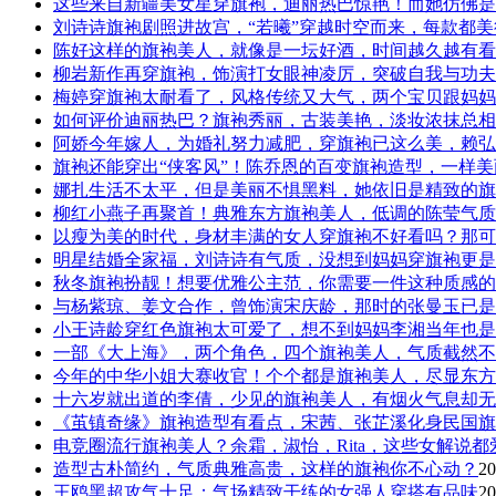
这些来自新疆美女星穿旗袍，迪丽热巴惊艳！而她仿佛是
刘诗诗旗袍剧照进故宫，“若曦”穿越时空而来，每款都
陈好这样的旗袍美人，就像是一坛好酒，时间越久越有看
柳岩新作再穿旗袍，饰演打女眼神凌厉，突破自我与功夫
梅婷穿旗袍太耐看了，风格传统又大气，两个宝贝跟妈妈
如何评价迪丽热巴？旗袍秀丽，古装美艳，淡妆浓抹总相
阿娇今年嫁人，为婚礼努力减肥，穿旗袍已这么美，赖弘
旗袍还能穿出“侠客风”！陈乔恩的百变旗袍造型，一样
娜扎生活不太平，但是美丽不惧黑料，她依旧是精致的旗
柳红小燕子再聚首！典雅东方旗袍美人，低调的陈莹气质
以瘦为美的时代，身材丰满的女人穿旗袍不好看吗？那可
明星结婚全家福，刘诗诗有气质，没想到妈妈穿旗袍更是
秋冬旗袍扮靓！想要优雅公主范，你需要一件这种质感的
与杨紫琼、姜文合作，曾饰演宋庆龄，那时的张曼玉已是
小王诗龄穿红色旗袍太可爱了，想不到妈妈李湘当年也是
一部《大上海》，两个角色，四个旗袍美人，气质截然不
今年的中华小姐大赛收官！个个都是旗袍美人，尽显东方
十六岁就出道的李倩，少见的旗袍美人，有烟火气息却无
《茧镇奇缘》旗袍造型有看点，宋茜、张芷溪化身民国旗
电竞圈流行旗袍美人？余霜，淑怡，Rita，这些女解说都
造型古朴简约，气质典雅高贵，这样的旗袍你不心动？
20
王鸥黑超攻气十足：气场精致干练的女强人穿搭有品味
20