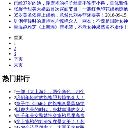
已经37岁的她，穿旗袍的样子丝毫不输李小冉，集优雅
张馨予甜美大婚后首次露面节目！一袭红色印花旗袍惊艳
35岁黄圣依穿上旗袍，竟然比刘亦菲还要美！
2018-09-15
巩俐年轻时的旗袍照片惊艳众人！网友：不愧是国际女神
重温赵雅芝《上海滩》旗袍装，不老女神果然名不虚传！
首页
1
2
3
下页
末页
热门排行
1
一部《大上海》，两个角色，四个
2
巩俐年轻时的旗袍照片惊艳众人！
3
章子怡《2046》的旗袍真是风华绝
4
以瘦为美的时代，身材丰满的女人
5
四千年美女鞠婧祎穿旗袍尽显高贵
6
穿上旗袍的刘涛实在是太美了！各
7
43岁佘诗曼厉害了，大夏天穿皮靴