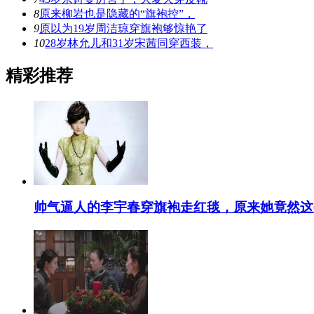
8
原来柳岩也是隐藏的“旗袍控”，
9
原以为19岁周洁琼穿旗袍够惊艳了
10
28岁林允儿和31岁宋茜同穿西装，
精彩推荐
帅气逼人的李宇春穿旗袍走红毯，原来她竟然这