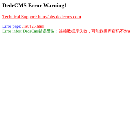
DedeCMS Error Warning!
Technical Support: http://bbs.dedecms.com
Error page:
/list/125.html
Error infos: DedeCms错误警告：
连接数据库失败，可能数据库密码不对