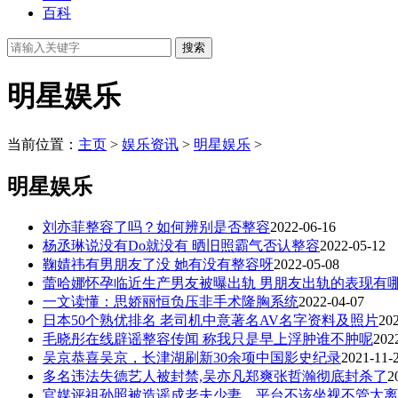
百科
明星娱乐
当前位置：
主页
>
娱乐资讯
>
明星娱乐
>
明星娱乐
刘亦菲整容了吗？如何辨别是否整容
2022-06-16
杨丞琳说没有Do就没有 晒旧照霸气否认整容
2022-05-12
鞠婧祎有男朋友了没 她有没有整容呀
2022-05-08
蕾哈娜怀孕临近生产男友被曝出轨 男朋友出轨的表现有
一文读懂：思娇丽恒负压非手术隆胸系统
2022-04-07
日本50个熟优排名 老司机中意著名AV名字资料及照片
20
毛晓彤在线辟谣整容传闻 称我只是早上浮肿谁不肿呢
202
吴京恭喜吴京，长津湖刷新30余项中国影史纪录
2021-11-
多名违法失德艺人被封禁,吴亦凡郑爽张哲瀚彻底封杀了
2
官媒评祖孙照被造谣成老夫少妻，平台不该坐视不管太离