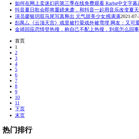
如何在网上卖迷幻药第三季在线免费观看 Rarbg中文字幕高
抖音夏日歌会即将重磅来袭，和抖音一起用音乐改变夏天
演员廖银玥双马尾写真释出 元气甜美少女感满满
2021-07-
彭禺厶《云顶天宫》戏里被打晕戏外被雪埋 网友：又可
金靖回应恋情登热搜，称自己不配上热搜，到底怎么回事
首页
1
2
3
4
5
6
7
8
9
10
11
下页
末页
热门排行