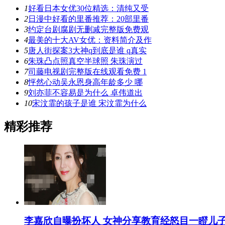
1
好看日本女优30位精选：清纯又受
2
日漫中好看的里番推荐：20部里番
3
约定台剧腐剧无删减完整版免费观
4
最美的十大AV女优：资料简介及作
5
唐人街探案3大神q到底是谁 q真实
6
朱珠凸点照真空半球照 朱珠演过
7
司藤电视剧完整版在线观看免费 1
8
怦然心动吴永恩身高年龄多少 哪
9
刘亦菲不容易是为什么 卓伟道出
10
宋汶霏的孩子是谁 宋汶霏为什么
精彩推荐
李嘉欣自曝扮坏人 女神分享教育经怒目一瞪儿