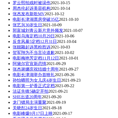
罗云熙拍戏时被误伤
2021-10-15
周杰伦起诉美容机构
2021-10-14
张杰发布新歌MV
2021-10-12
电影长津湖票房突破35亿
2021-10-10
张艺兴30岁生日
2021-10-09
郭富城刘青云新片意外频发
2021-10-07
电影乌海定档10月29日
2021-10-06
反贪风暴5定档12月31日
2021-10-04
张靓颖起诉黑粉胜诉
2021-10-03
贺军翔为不当言论道歉
2021-10-02
电影梅艳芳定档11月12日
2021-10-01
阿黛尔官宣新恋情
2021-09-29
张杰谢娜庆祝结婚十周年
2021-09-27
电影长津湖举办首映礼
2021-09-26
孙怡晒照为女儿庆4岁生日
2021-09-23
电影第一炉香正式定档
2021-09-22
法证先锋5确定开拍
2021-09-21
SHE出道20周年
2021-09-20
龙门镖局主演重聚
2021-09-19
关晓彤24岁生日
2021-09-18
电影峰爆9月17日上映
2021-09-17