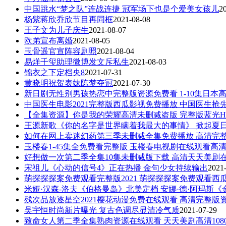
中国跳水“梦之队”连战连捷 冠军场下也是个爱美女孩儿
2
杨紫蒋欣乔欣节目再同框
2021-08-08
王子文为儿子庆生
2021-08-07
欧弟宣布离婚
2021-08-05
玉骨遥官宣阵容剧照
2021-08-04
易烊千玺助理微博发文斥私生
2021-08-03
锦衣之下定档央8
2021-07-31
黄晓明祝贺表妹陈梦夺冠
2021-07-30
新日剧无性别男孩热恋中完整版资源免费看 1-10集日本
中国医生电影2021完整版西瓜影视免费播放 中国医生抢
【全集资源】你是我的荣耀高清未删减盗版 完整版蓝光
王源新歌《你的名字是世界瞒着我最大的事情》 掀起夏
如何在网上卖迷幻药第三季未删减全集免费播放 高清完
玉楼春1-45集全免费看完整版 玉楼春电视剧在线观看高
好想做一次第二季全集10集未删减版下载 高清天天美剧
宋祖儿《心动的信号4》正在热播 金句少女持续输出
2021
萌探探探案免费观看完整版2021 萌探探探案免费观看西
米娅·汉森-洛夫《伯格曼岛》北美定档 安娜·德·阿玛斯
残次品放逐星空2021樱花动漫免费在线观看 高清完整版资
吴宇恒时尚新片曝光 复古色调尽显清冷气质
2021-07-29
致命女人第二季全集熟肉资源在线观看 天天美剧高清108