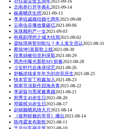
乔任梁去世五周年
2021-09-16
北电举行开学典礼
2021-09-14
杨幂晒庆生照
2021-09-13
李承铉戚薇结婚七周年
2021-09-08
云南虫谷播放量破亿
2021-09-06
朱珠顺利产一女
2021-09-03
电视剧理想之城大结局
2021-09-02
梁咏琪将暂别歌坛？本人发文否认
2021-08-31
蔡徐坤5首新歌上线
2021-08-30
段奥娟被伯克利录取
2021-08-29
周杰伦曝光新歌MV前奏
2021-08-28
少女时代合体录综艺
2021-08-26
舒畅连续多年年为刘亦菲庆生
2021-08-25
快本官宣丁程鑫加入
2021-08-23
韩寒导演新作四海杀青
2021-08-22
李诞疑与黑尾酱离婚
2021-08-21
郑秀文49岁生日
2021-08-20
邓紫棋30岁生日
2021-08-17
赵丽颖晒风情大片
2021-08-14
《披荆斩棘的哥哥》播出
2021-08-14
陈伟霆发布新歌
2021-08-11
于月仙车祸去世
2021-08-10