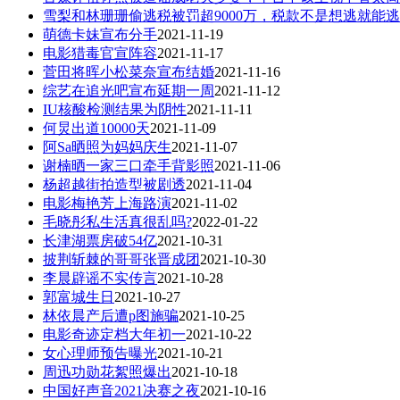
雪梨和林珊珊偷逃税被罚超9000万，税款不是想逃就能逃
萌德卡妹宣布分手
2021-11-19
电影猎毒官宣阵容
2021-11-17
菅田将晖小松菜奈宣布结婚
2021-11-16
综艺在追光吧宣布延期一周
2021-11-12
IU核酸检测结果为阴性
2021-11-11
何炅出道10000天
2021-11-09
阿Sa晒照为妈妈庆生
2021-11-07
谢楠晒一家三口牵手背影照
2021-11-06
杨超越街拍造型被剧透
2021-11-04
电影梅艳芳上海路演
2021-11-02
毛晓彤私生活真很乱吗?
2022-01-22
长津湖票房破54亿
2021-10-31
披荆斩棘的哥哥张晋成团
2021-10-30
李晨辟谣不实传言
2021-10-28
郭富城生日
2021-10-27
林依晨产后遭p图施骗
2021-10-25
电影奇迹定档大年初一
2021-10-22
女心理师预告曝光
2021-10-21
周迅功勋花絮照爆出
2021-10-18
中国好声音2021决赛之夜
2021-10-16