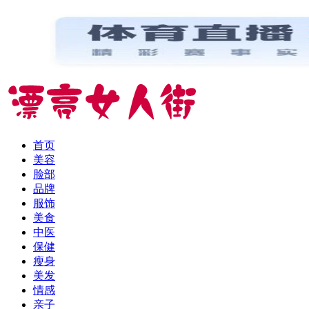
首页
美容
脸部
品牌
服饰
美食
中医
保健
瘦身
美发
情感
亲子