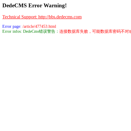
DedeCMS Error Warning!
Technical Support: http://bbs.dedecms.com
Error page:
/article/477453.html
Error infos: DedeCms错误警告：
连接数据库失败，可能数据库密码不对